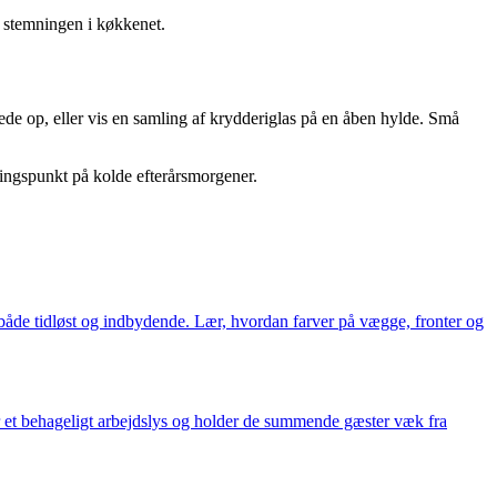
e stemningen i køkkenet.
de op, eller vis en samling af krydderiglas på en åben hylde. Små
lingspunkt på kolde efterårsmorgener.
 både tidløst og indbydende. Lær, hvordan farver på vægge, fronter og
 et behageligt arbejdslys og holder de summende gæster væk fra