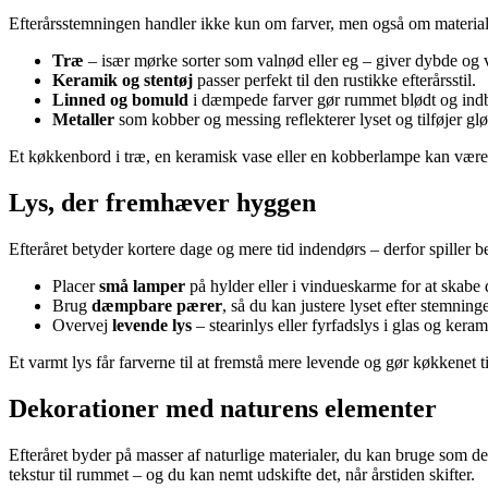
Efterårsstemningen handler ikke kun om farver, men også om materialer
Træ
– især mørke sorter som valnød eller eg – giver dybde og 
Keramik og stentøj
passer perfekt til den rustikke efterårsstil.
Linned og bomuld
i dæmpede farver gør rummet blødt og ind
Metaller
som kobber og messing reflekterer lyset og tilføjer glø
Et køkkenbord i træ, en keramisk vase eller en kobberlampe kan være
Lys, der fremhæver hyggen
Efteråret betyder kortere dage og mere tid indendørs – derfor spiller be
Placer
små lamper
på hylder eller i vindueskarme for at skabe
Brug
dæmpbare pærer
, så du kan justere lyset efter stemning
Overvej
levende lys
– stearinlys eller fyrfadslys i glas og keram
Et varmt lys får farverne til at fremstå mere levende og gør køkkenet til 
Dekorationer med naturens elementer
Efteråret byder på masser af naturlige materialer, du kan bruge som dek
tekstur til rummet – og du kan nemt udskifte det, når årstiden skifter.