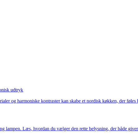
onisk udtryk
rialer og harmoniske kontraster kan skabe et nordisk køkken, der føles
g lampen. Læs, hvordan du vælger den rette belysning, der både giver