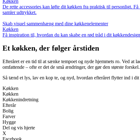
Køkken
De rette accessories kan løfte dit køkken fra praktisk til personligt. F
samler udtrykket.
Skab visuel sammenhæng med dine køkkenelementer
Køkken
Få inspiration til, hvordan du kan skabe en rød tråd i dit køkkendesig
Et køkken, der følger årstiden
Efteråret er en tid til at sænke tempoet og nyde hjemmets ro. Ved at l
omfattende – ofte er det de små ændringer, der gør den største forskel.
Så tænd et lys, lav en kop te, og nyd, hvordan efteråret flytter ind i d
Køkken
Køkken
Køkkenindretning
Efterår
Bolig
Farver
Hygge
Del og vis hjerte
X
Facebook