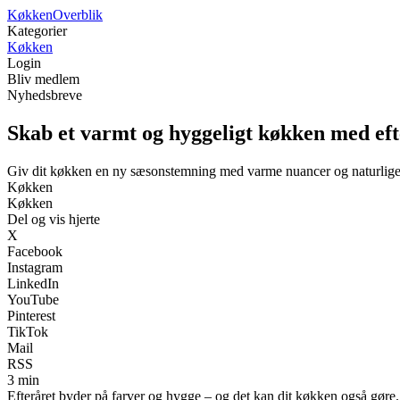
Køkken
Overblik
Kategorier
Køkken
Login
Bliv medlem
Nyhedsbreve
Skab et varmt og hyggeligt køkken med eft
Giv dit køkken en ny sæsonstemning med varme nuancer og naturlige
Køkken
Køkken
Del og vis hjerte
X
Facebook
Instagram
LinkedIn
YouTube
Pinterest
TikTok
Mail
RSS
3 min
Efteråret byder på farver og hygge – og det kan dit køkken også gøre.