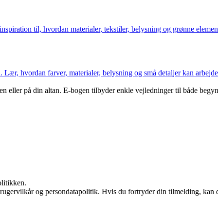
å inspiration til, hvordan materialer, tekstiler, belysning og grønne elem
n. Lær, hvordan farver, materialer, belysning og små detaljer kan arbejde
en eller på din altan. E-bogen tilbyder enkle vejledninger til både beg
litikken.
ugervilkår og persondatapolitik. Hvis du fortryder din tilmelding, kan d