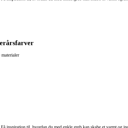
erårsfarver
 materialer
 Få inspiration til, hvordan du med enkle greb kan skabe et varmt og in