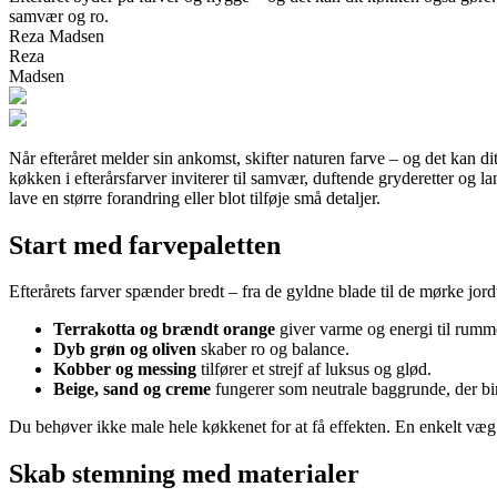
samvær og ro.
Reza Madsen
Reza
Madsen
Når efteråret melder sin ankomst, skifter naturen farve – og det kan d
køkken i efterårsfarver inviterer til samvær, duftende gryderetter og 
lave en større forandring eller blot tilføje små detaljer.
Start med farvepaletten
Efterårets farver spænder bredt – fra de gyldne blade til de mørke jor
Terrakotta og brændt orange
giver varme og energi til rumm
Dyb grøn og oliven
skaber ro og balance.
Kobber og messing
tilfører et strejf af luksus og glød.
Beige, sand og creme
fungerer som neutrale baggrunde, der b
Du behøver ikke male hele køkkenet for at få effekten. En enkelt væg 
Skab stemning med materialer