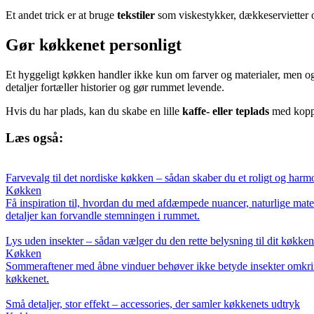
Et andet trick er at bruge
tekstiler
som viskestykker, dækkeservietter o
Gør køkkenet personligt
Et hyggeligt køkken handler ikke kun om farver og materialer, men og
detaljer fortæller historier og gør rummet levende.
Hvis du har plads, kan du skabe en lille
kaffe- eller teplads
med kopper
Læs også:
Farvevalg til det nordiske køkken – sådan skaber du et roligt og harm
Køkken
Få inspiration til, hvordan du med afdæmpede nuancer, naturlige mate
detaljer kan forvandle stemningen i rummet.
Lys uden insekter – sådan vælger du den rette belysning til dit køkken
Køkken
Sommeraftener med åbne vinduer behøver ikke betyde insekter omkrin
køkkenet.
Små detaljer, stor effekt – accessories, der samler køkkenets udtryk