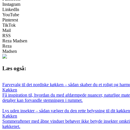
Instagram
LinkedIn
YouTube
Pinterest
TikTok
Mail
RSS
Reza Madsen
Reza
Madsen
Læs også:
Farvevalg til det nordiske køkken – sådan skaber du et roligt og harm
Køkken
Få inspiration til, hvordan du med afdæmpede nuancer, naturlige mate
detaljer kan forvandle stemningen i rummet.
Lys uden insekter – sådan vælger du den rette belysning til dit køkken
Køkken
Sommeraftener med åbne vinduer behøver ikke betyde insekter omkrin
køkkenet.