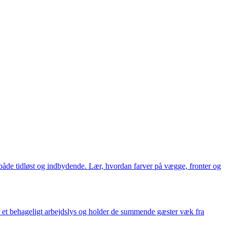
 både tidløst og indbydende. Lær, hvordan farver på vægge, fronter og
 et behageligt arbejdslys og holder de summende gæster væk fra