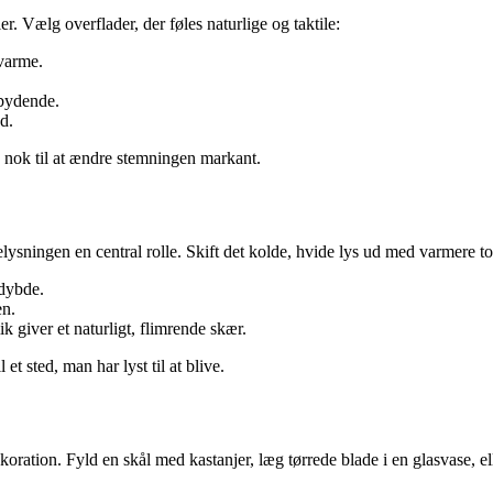
. Vælg overflader, der føles naturlige og taktile:
varme.
bydende.
d.
 nok til at ændre stemningen markant.
lysningen en central rolle. Skift det kolde, hvide lys ud med varmere tone
 dybde.
en.
ik giver et naturligt, flimrende skær.
et sted, man har lyst til at blive.
oration. Fyld en skål med kastanjer, læg tørrede blade i en glasvase, elle