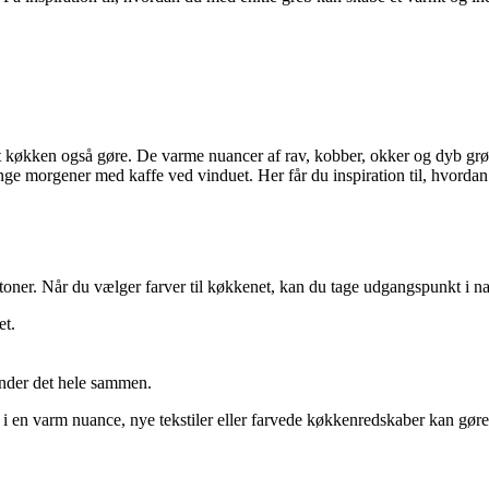
it køkken også gøre. De varme nuancer af rav, kobber, okker og dyb grøn
lange morgener med kaffe ved vinduet. Her får du inspiration til, hvorda
dtoner. Når du vælger farver til køkkenet, kan du tage udgangspunkt i na
et.
inder det hele sammen.
i en varm nuance, nye tekstiler eller farvede køkkenredskaber kan gøre 