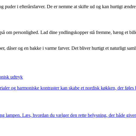
g puder i efterårsfarver. De er nemme at skifte ud og kan hurtigt ændr
så om personlighed. Lad dine yndlingskopper stå fremme, hæng et bille
, dåser og en bakke i varme farver. Det bliver hurtigt et naturligt sam
onisk udtryk
rialer og harmoniske kontraster kan skabe et nordisk køkken, der føles
g lampen. Læs, hvordan du vælger den rette belysning, der både giver