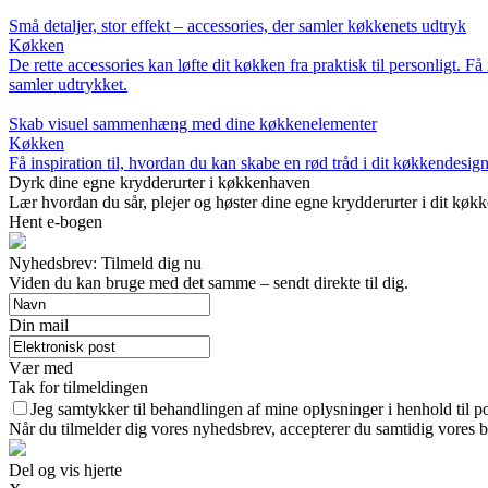
Små detaljer, stor effekt – accessories, der samler køkkenets udtryk
Køkken
De rette accessories kan løfte dit køkken fra praktisk til personligt. F
samler udtrykket.
Skab visuel sammenhæng med dine køkkenelementer
Køkken
Få inspiration til, hvordan du kan skabe en rød tråd i dit køkkendesig
Dyrk dine egne krydderurter i køkkenhaven
Lær hvordan du sår, plejer og høster dine egne krydderurter i dit køkk
Hent e-bogen
Nyhedsbrev: Tilmeld dig nu
Viden du kan bruge med det samme – sendt direkte til dig.
Din mail
Vær med
Tak for tilmeldingen
Jeg samtykker til behandlingen af mine oplysninger i henhold til po
Når du tilmelder dig vores nyhedsbrev, accepterer du samtidig vores br
Del og vis hjerte