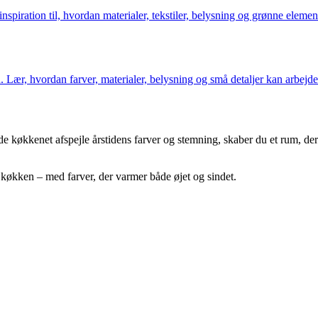
å inspiration til, hvordan materialer, tekstiler, belysning og grønne elem
n. Lær, hvordan farver, materialer, belysning og små detaljer kan arbejde
ade køkkenet afspejle årstidens farver og stemning, skaber du et rum, d
it køkken – med farver, der varmer både øjet og sindet.