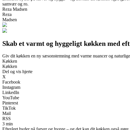
samvær og ro.
Reza Madsen
Reza
Madsen
Skab et varmt og hyggeligt køkken med eft
Giv dit køkken en ny sæsonstemning med varme nuancer og naturlige
Køkken
Køkken
Del og vis hjerte
X
Facebook
Instagram
LinkedIn
YouTube
Pinterest
TikTok
Mail
RSS
3 min
Efteråret byder på farver og hygge – og det kan dit køkken også gøre.