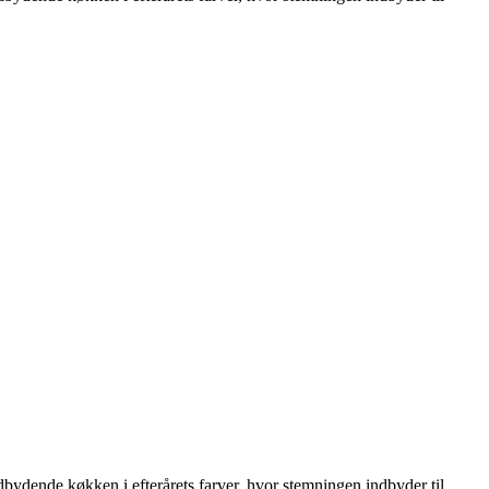
dbydende køkken i efterårets farver, hvor stemningen indbyder til