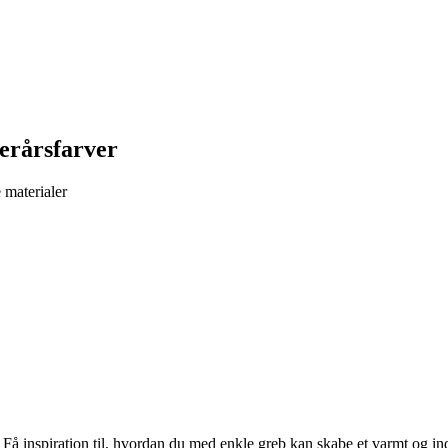
erårsfarver
 materialer
 Få inspiration til, hvordan du med enkle greb kan skabe et varmt og in