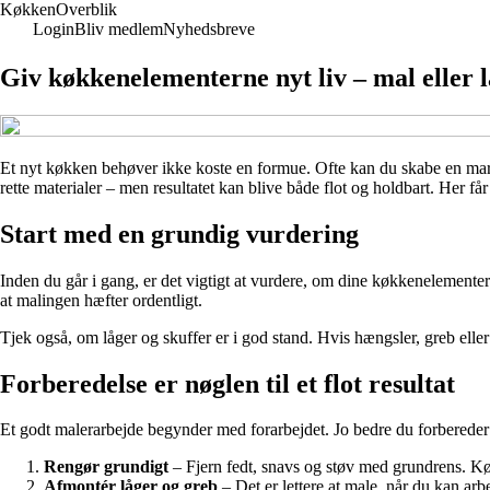
Køkken
Overblik
Login
Bliv medlem
Nyhedsbreve
Giv køkkenelementerne nyt liv – mal eller 
Et nyt køkken behøver ikke koste en formue. Ofte kan du skabe en mark
rette materialer – men resultatet kan blive både flot og holdbart. Her f
Start med en grundig vurdering
Inden du går i gang, er det vigtigt at vurdere, om dine køkkenelementer
at malingen hæfter ordentligt.
Tjek også, om låger og skuffer er i god stand. Hvis hængsler, greb eller
Forberedelse er nøglen til et flot resultat
Et godt malerarbejde begynder med forarbejdet. Jo bedre du forbereder 
Rengør grundigt
– Fjern fedt, snavs og støv med grundrens. Kø
Afmontér låger og greb
– Det er lettere at male, når du kan arb