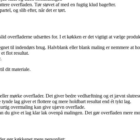
tere overfladen. Tør støvet af med en fugtig klud bagefter.
tel, og slib efter, når det er tørt.
id overfladerne udsættes for. I et køkken er det vigtigt at vælge produkt
regnet til indendørs brug. Halvblank eller blank maling er nemmere at ho
t flot resultat.
.
l dit materiale.
eller mørke overflader. Det giver bedre vedhæftning og et jævnt slutresu
e tynde lag giver et flottere og mere holdbart resultat end ét tykt lag.
hurtig overmaling kan give ujævn overflade.
an du give et lag klar lak ovenpå malingen. Det gør overfladen mere mo
der gør køkkenet mere personligt: