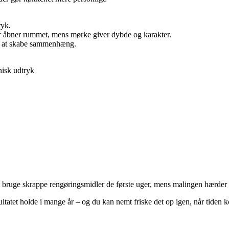
ryk.
cer åbner rummet, mens mørke giver dybde og karakter.
or at skabe sammenhæng.
nisk udtryk
 bruge skrappe rengøringsmidler de første uger, mens malingen hærder h
sultatet holde i mange år – og du kan nemt friske det op igen, når tiden