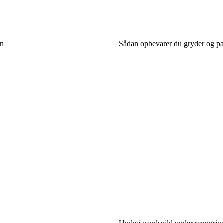
gn
Sådan opbevarer du gryder og pan
Undgå vandspild under rengøring