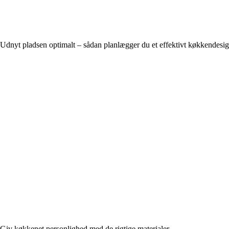
Udnyt pladsen optimalt – sådan planlægger du et effektivt køkkendesi
Giv køkkenet personlighed med de rigtige materialer