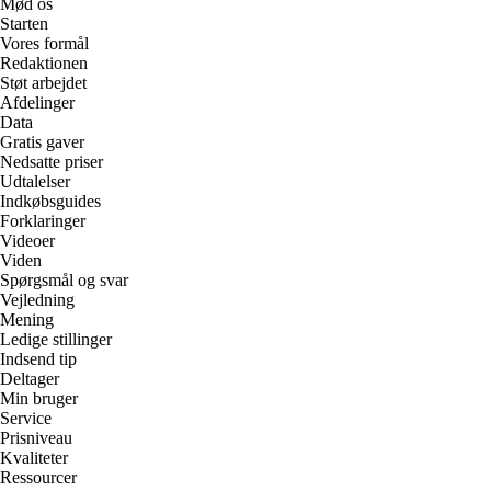
Mød os
Starten
Vores formål
Redaktionen
Støt arbejdet
Afdelinger
Data
Gratis gaver
Nedsatte priser
Udtalelser
Indkøbsguides
Forklaringer
Videoer
Viden
Spørgsmål og svar
Vejledning
Mening
Ledige stillinger
Indsend tip
Deltager
Min bruger
Service
Prisniveau
Kvaliteter
Ressourcer