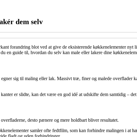
lakér dem selv
ant forandring blot ved at give de eksisterende køkkenelementer nyt li
år du en guide til, hvordan du selv kan male eller lakere dine køkkenele
 egner sig til maling eller lak. Massivt træ, finer og malede overflader
 kanter er slidte, kan det være en god idé at udskifte dem samtidig – det
overfladerne, desto pænere og mere holdbart bliver resultatet.
kkenelementer samler ofte fedtfilm, som kan forhindre malingen i at hæ
ejde fladt og uden forhindringer.