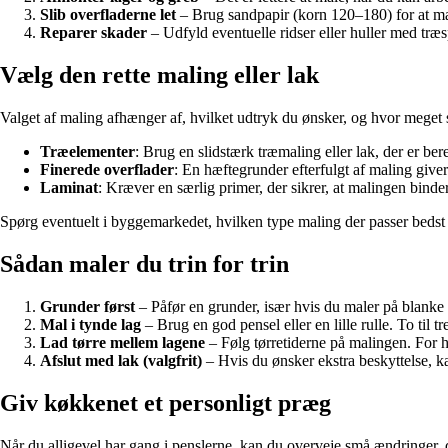
Slib overfladerne let
– Brug sandpapir (korn 120–180) for at mat
Reparer skader
– Udfyld eventuelle ridser eller huller med træspar
Vælg den rette maling eller lak
Valget af maling afhænger af, hvilket udtryk du ønsker, og hvor meget sl
Træelementer
: Brug en slidstærk træmaling eller lak, der er be
Finerede overflader
: En hæftegrunder efterfulgt af maling giver e
Laminat
: Kræver en særlig primer, der sikrer, at malingen binder
Spørg eventuelt i byggemarkedet, hvilken type maling der passer bedst ti
Sådan maler du trin for trin
Grunder først
– Påfør en grunder, især hvis du maler på blanke 
Mal i tynde lag
– Brug en god pensel eller en lille rulle. To til tr
Lad tørre mellem lagene
– Følg tørretiderne på malingen. For 
Afslut med lak (valgfrit)
– Hvis du ønsker ekstra beskyttelse, k
Giv køkkenet et personligt præg
Når du alligevel har gang i penslerne, kan du overveje små ændringer, 