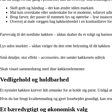
Skift greb og håndtag – det kan ændre stilen markant.
Mal kun overskabe eller underskabe for et moderne, tofarvet udt
Brug farver, der passer til rummets lys og størrelse – lyse nuan
Overvej at male væggen bag køkkenbordet i en kontrastfarve f
Farvevalg til det nordiske køkken – sådan skaber du et roligt og harmo
Lys uden insekter – sådan vælger du den rette belysning til dit køkken
Små detaljer, stor effekt – accessories, der samler køkkenets udtryk
Skab visuel sammenhæng med dine køkkenelementer
Vedligehold og holdbarhed
Et nymalet køkken kræver lidt omtanke for at holde sig pænt. Undgå at
Hvis du har brugt kvalitetsmaling og gjort forarbejdet grundigt, kan re
Et bæredygtigt og økonomisk valg