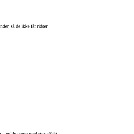
der, så de ikke får ridser
 – enkle vaner med stor effekt