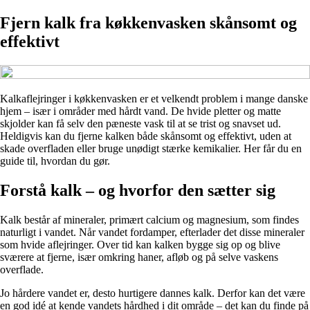
Fjern kalk fra køkkenvasken skånsomt og
effektivt
Kalkaflejringer i køkkenvasken er et velkendt problem i mange danske
hjem – især i områder med hårdt vand. De hvide pletter og matte
skjolder kan få selv den pæneste vask til at se trist og snavset ud.
Heldigvis kan du fjerne kalken både skånsomt og effektivt, uden at
skade overfladen eller bruge unødigt stærke kemikalier. Her får du en
guide til, hvordan du gør.
Forstå kalk – og hvorfor den sætter sig
Kalk består af mineraler, primært calcium og magnesium, som findes
naturligt i vandet. Når vandet fordamper, efterlader det disse mineraler
som hvide aflejringer. Over tid kan kalken bygge sig op og blive
sværere at fjerne, især omkring haner, afløb og på selve vaskens
overflade.
Jo hårdere vandet er, desto hurtigere dannes kalk. Derfor kan det være
en god idé at kende vandets hårdhed i dit område – det kan du finde på