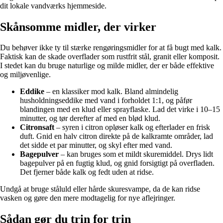
dit lokale vandværks hjemmeside.
Skånsomme midler, der virker
Du behøver ikke ty til stærke rengøringsmidler for at få bugt med kalk.
Faktisk kan de skade overflader som rustfrit stål, granit eller komposit.
I stedet kan du bruge naturlige og milde midler, der er både effektive
og miljøvenlige.
Eddike
– en klassiker mod kalk. Bland almindelig
husholdningseddike med vand i forholdet 1:1, og påfør
blandingen med en klud eller sprayflaske. Lad det virke i 10–15
minutter, og tør derefter af med en blød klud.
Citronsaft
– syren i citron opløser kalk og efterlader en frisk
duft. Gnid en halv citron direkte på de kalkramte områder, lad
det sidde et par minutter, og skyl efter med vand.
Bagepulver
– kan bruges som et mildt skuremiddel. Drys lidt
bagepulver på en fugtig klud, og gnid forsigtigt på overfladen.
Det fjerner både kalk og fedt uden at ridse.
Undgå at bruge ståluld eller hårde skuresvampe, da de kan ridse
vasken og gøre den mere modtagelig for nye aflejringer.
Sådan gør du trin for trin