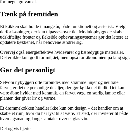
for meget gulvareal.
Tænk på fremtiden
Et køkken skal holde i mange år, både funktionelt og æstetisk. Vælg
derfor løsninger, der kan tilpasses over tid. Modulopbyggede skabe,
udskiftelige fronter og fleksible opbevaringssystemer gør det lettere at
opdatere køkkenet, når behovene ændrer sig.
Overvej også energieffektive hvidevarer og bæredygtige materialer.
Det er ikke kun godt for miljøet, men også for økonomien på lang sigt.
Gør det personligt
Selvom nybyggeri ofte forbindes med stramme linjer og neutrale
farver, er det de personlige detaljer, der gør køkkenet til dit. Det kan
være åbne hylder med keramik, en farvet væg, en særlig lampe eller
planter, der giver liv og varme.
Et drømmekøkken handler ikke kun om design – det handler om at
skabe et rum, hvor du har lyst til at være. Et sted, der inviterer til både
hverdagsmad og lange samtaler over et glas vin.
Del og vis hjerte