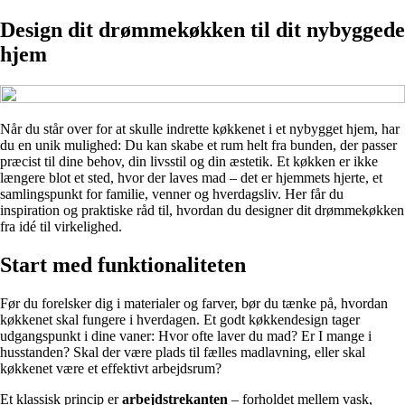
Design dit drømmekøkken til dit nybyggede
hjem
Når du står over for at skulle indrette køkkenet i et nybygget hjem, har
du en unik mulighed: Du kan skabe et rum helt fra bunden, der passer
præcist til dine behov, din livsstil og din æstetik. Et køkken er ikke
længere blot et sted, hvor der laves mad – det er hjemmets hjerte, et
samlingspunkt for familie, venner og hverdagsliv. Her får du
inspiration og praktiske råd til, hvordan du designer dit drømmekøkken
fra idé til virkelighed.
Start med funktionaliteten
Før du forelsker dig i materialer og farver, bør du tænke på, hvordan
køkkenet skal fungere i hverdagen. Et godt køkkendesign tager
udgangspunkt i dine vaner: Hvor ofte laver du mad? Er I mange i
husstanden? Skal der være plads til fælles madlavning, eller skal
køkkenet være et effektivt arbejdsrum?
Et klassisk princip er
arbejdstrekanten
– forholdet mellem vask,