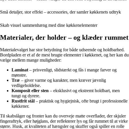
Små detaljer, stor effekt – accessories, der samler køkkenets udtryk
Skab visuel sammenhæng med dine køkkenelementer
Materialer, der holder – og klæder rummet
Materialevalget har stor betydning for både udseende og holdbarhed.
Bordpladen er et af de mest brugte elementer i køkkenet, og her kan du
vælge mellem mange muligheder:
Laminat
– prisvenligt, slidstærkt og fås i mange farver og
mønstre.
Træ
– giver varme og karakter, men kræver jævnlig
vedligeholdelse.
Komposit eller sten
– eksklusivt og ekstremt holdbart, men
tungt og dyrere.
Rustfrit stål
– praktisk og hygiejnisk, ofte brugt i professionelle
køkkener.
Til skabslåger og fronter kan du overveje matte overflader, der skjuler
fingeraftryk, eller højglans, der reflekterer lys og får rummet til at virke
større. Husk, at kvaliteten af hængsler og skuffer også spiller en rolle