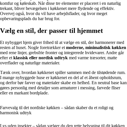
komfur og køleskab. Når disse tre elementer er placeret i en naturlig
trekant, bliver bevægelsen i køkkenet mere flydende og effektiv.
Overvej også, hvor du vil have arbejdsflader, og hvor meget
opbevaringsplads du har brug for.
Vælg en stil, der passer til hjemmet
Et nybygget hjem giver frihed til at vælge en stil, der harmonerer med
resten af huset. Nogle foretrækker et
moderne, minimalistisk køkken
med rene linjer, grebsfrie fronter og integrerede hvidevarer. Andre går
efter et
klassisk eller nordisk udtryk
med varme træsorter, matte
overflader og naturlige materialer.
Tænk over, hvordan køkkenet spiller sammen med de tilstødende rum.
I mange nybyggede huse er køkkenet en del af et åbent opholdsrum,
og derfor bør farver og materialer skabe en helhed. En neutral base kan
gøres personlig med detaljer som armaturer i messing, farvede fliser
eller en markant bordplade.
Farvevalg til det nordiske køkken – sådan skaber du et roligt og
harmonisk udtryk
Lys uden insekter – sådan vælger du den rette belysning til dit køkken