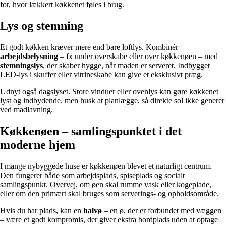
for, hvor lækkert køkkenet føles i brug.
Lys og stemning
Et godt køkken kræver mere end bare loftlys. Kombinér
arbejdsbelysning
– fx under overskabe eller over køkkenøen – med
stemningslys
, der skaber hygge, når maden er serveret. Indbygget
LED-lys i skuffer eller vitrineskabe kan give et eksklusivt præg.
Udnyt også dagslyset. Store vinduer eller ovenlys kan gøre køkkenet
lyst og indbydende, men husk at planlægge, så direkte sol ikke generer
ved madlavning.
Køkkenøen – samlingspunktet i det
moderne hjem
I mange nybyggede huse er køkkenøen blevet et naturligt centrum.
Den fungerer både som arbejdsplads, spiseplads og socialt
samlingspunkt. Overvej, om øen skal rumme vask eller kogeplade,
eller om den primært skal bruges som serverings- og opholdsområde.
Hvis du har plads, kan en
halvø
– en ø, der er forbundet med væggen
– være et godt kompromis, der giver ekstra bordplads uden at optage