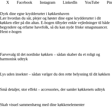
X
Facebook
Instagram
LinkedIn
YouTube
Pin
Dyrk dine egne krydderurter i køkkenhaven
Lær hvordan du sår, plejer og høster dine egne krydderurter i dit
køkken eller på din altan. E-bogen tilbyder enkle vejledninger til både
begyndere og erfarne havefolk, så du kan nyde friske smagsnuancer.
Hent e-bogen
Farvevalg til det nordiske køkken – sådan skaber du et roligt og
harmonisk udtryk
Lys uden insekter – sådan vælger du den rette belysning til dit køkken
Små detaljer, stor effekt – accessories, der samler køkkenets udtryk
Skab visuel sammenhæng med dine køkkenelementer